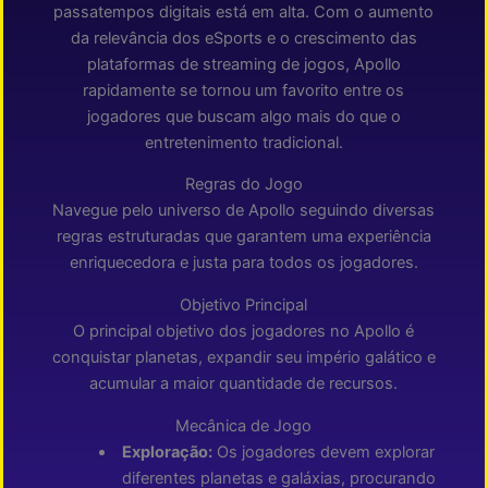
passatempos digitais está em alta. Com o aumento
da relevância dos eSports e o crescimento das
plataformas de streaming de jogos, Apollo
rapidamente se tornou um favorito entre os
jogadores que buscam algo mais do que o
entretenimento tradicional.
Regras do Jogo
Navegue pelo universo de Apollo seguindo diversas
regras estruturadas que garantem uma experiência
enriquecedora e justa para todos os jogadores.
Objetivo Principal
O principal objetivo dos jogadores no Apollo é
conquistar planetas, expandir seu império galático e
acumular a maior quantidade de recursos.
Mecânica de Jogo
Exploração:
Os jogadores devem explorar
diferentes planetas e galáxias, procurando