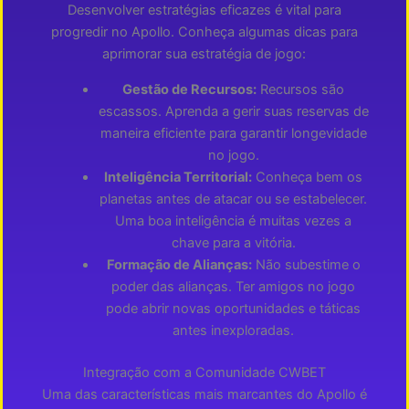
Desenvolver estratégias eficazes é vital para
progredir no Apollo. Conheça algumas dicas para
aprimorar sua estratégia de jogo:
Gestão de Recursos:
Recursos são
escassos. Aprenda a gerir suas reservas de
maneira eficiente para garantir longevidade
no jogo.
Inteligência Territorial:
Conheça bem os
planetas antes de atacar ou se estabelecer.
Uma boa inteligência é muitas vezes a
chave para a vitória.
Formação de Alianças:
Não subestime o
poder das alianças. Ter amigos no jogo
pode abrir novas oportunidades e táticas
antes inexploradas.
Integração com a Comunidade CWBET
Uma das características mais marcantes do Apollo é