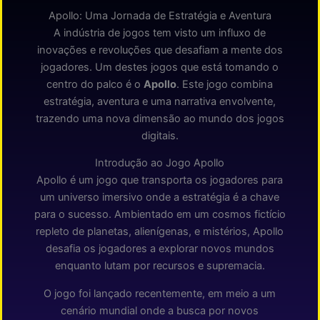
Apollo: Uma Jornada de Estratégia e Aventura
A indústria de jogos tem visto um influxo de
inovações e revoluções que desafiam a mente dos
jogadores. Um destes jogos que está tomando o
centro do palco é o
Apollo
. Este jogo combina
estratégia, aventura e uma narrativa envolvente,
trazendo uma nova dimensão ao mundo dos jogos
digitais.
Introdução ao Jogo Apollo
Apollo é um jogo que transporta os jogadores para
um universo imersivo onde a estratégia é a chave
para o sucesso. Ambientado em um cosmos fictício
repleto de planetas, alienígenas, e mistérios, Apollo
desafia os jogadores a explorar novos mundos
enquanto lutam por recursos e supremacia.
O jogo foi lançado recentemente, em meio a um
cenário mundial onde a busca por novos