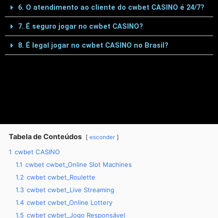
6. O atendimento ao cliente do cwbet CASINO é 24/7?
7. É seguro jogar no cwbet CASINO?
8. É legal jogar no cwbet CASINO no Brasil?
Tabela de Conteúdos
esconder
1
cwbet CASINO
1.1
cwbet cwbet_Online Slot Machines
1.2
cwbet cwbet_Roulette
1.3
cwbet cwbet_Live Streaming
1.4
cwbet cwbet_Online Lottery
1.5
cwbet cwbet_Jogo Responsável