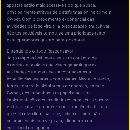
apostas estão mais acessíveis do que nunca,
principalmente através de plataformas online como a
Cwbet. Com o crescimento exponencial das
atividades de jogo virtual, a preocupação em cultivar
hábitos saudáveis tornou-se uma prioridade tanto
para operadores quanto para jogadores.
Entendendo o Jogo Responsável
Jogo responsável refere-se a um conjunto de
diretrizes e práticas que visam garantir que as
atividades de aposta sejam conducentes a
experiências seguras e controladas. Neste contexto,
fornecedores de plataformas de apostas, como a
Cwbet, desempenham um papel crucial na
implementação dessas diretrizes para seus usuários.
A ideia central é promover uma experiência de jogo
que seja divertida, mas que, acima de tudo, não
coloque em risco a segurança financeira ou
emocional do jogador.