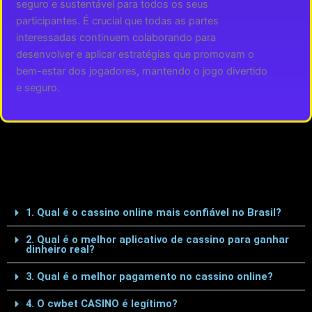
seguro e sustentável para todos os seus
participantes. É crucial que todas as partes
interessadas continuem colaborando para
desenvolver e aplicar estratégias que promovam o
bem-estar dos jogadores, mantendo o jogo divertido
e seguro.
1. Qual é o cassino online mais confiável no Brasil?
2. Qual é o melhor aplicativo de cassino para ganhar
dinheiro real?
3. Qual é o melhor pagamento no cassino online?
4. O cwbet CASINO é legítimo?