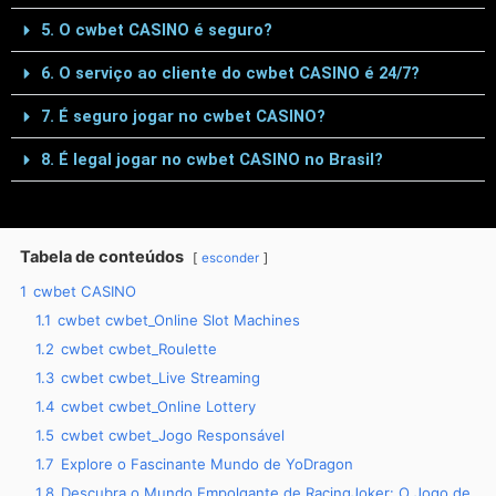
5. O cwbet CASINO é seguro?
6. O serviço ao cliente do cwbet CASINO é 24/7?
7. É seguro jogar no cwbet CASINO?
8. É legal jogar no cwbet CASINO no Brasil?
Tabela de conteúdos
esconder
1
cwbet CASINO
1.1
cwbet cwbet_Online Slot Machines
1.2
cwbet cwbet_Roulette
1.3
cwbet cwbet_Live Streaming
1.4
cwbet cwbet_Online Lottery
1.5
cwbet cwbet_Jogo Responsável
1.7
Explore o Fascinante Mundo de YoDragon
1.8
Descubra o Mundo Empolgante de RacingJoker: O Jogo de