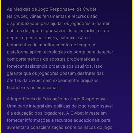
As Medidas de Jogo Responsável da Cwbet
Na Cwbet, várias ferramentas e recursos são
disponibilizados para ajudar os jogadores a manter
hábitos de jogo responsáveis. Isso inclui limites de
depósito personalizáveis, autoexclusão e
ferramentas de monitoramento de tempo. A
plataforma aplica tecnologias de ponta para detectar
comportamentos de apostas problemáticas e
fornecer assistência proativa aos usuários. Isso
garante que os jogadores possam desfrutar das
ofertas da Cwbet sem experimentar prejuízos
financeiros ou emocionais.
A Importância da Educação no Jogo Responsável
Uma parte integral das políticas de jogo responsável
é a educação dos jogadores. A Cwbet investe em
fornecer informações e recursos educacionais para
aumentar a conscientização sobre os riscos do jogo