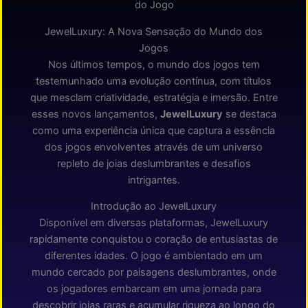
do Jogo
JewelLuxury: A Nova Sensação do Mundo dos
Jogos
Nos últimos tempos, o mundo dos jogos tem
testemunhado uma evolução contínua, com títulos
que mesclam criatividade, estratégia e imersão. Entre
esses novos lançamentos,
JewelLuxury
se destaca
como uma experiência única que captura a essência
dos jogos envolventes através de um universo
repleto de joias deslumbrantes e desafios
intrigantes.
Introdução ao JewelLuxury
Disponível em diversas plataformas, JewelLuxury
rapidamente conquistou o coração de entusiastas de
diferentes idades. O jogo é ambientado em um
mundo cercado por paisagens deslumbrantes, onde
os jogadores embarcam em uma jornada para
descobrir joias raras e acumular riqueza ao longo do