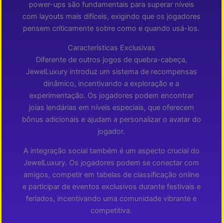
power-ups são fundamentais para superar níveis
com layouts mais difíceis, exigindo que os jogadores
pensem criticamente sobre como e quando usá-los.
Características Exclusivas
Diferente de outros jogos de quebra-cabeça,
JewelLuxury introduz um sistema de recompensas
dinâmico, incentivando a exploração e a
experimentação. Os jogadores podem encontrar
joias lendárias em níveis especiais, que oferecem
bônus adicionais e ajudam a personalizar o avatar do
jogador.
A integração social também é um aspecto crucial do
JewelLuxury. Os jogadores podem se conectar com
amigos, competir em tabelas de classificação online
e participar de eventos exclusivos durante festivais e
feriados, incentivando uma comunidade vibrante e
competitiva.