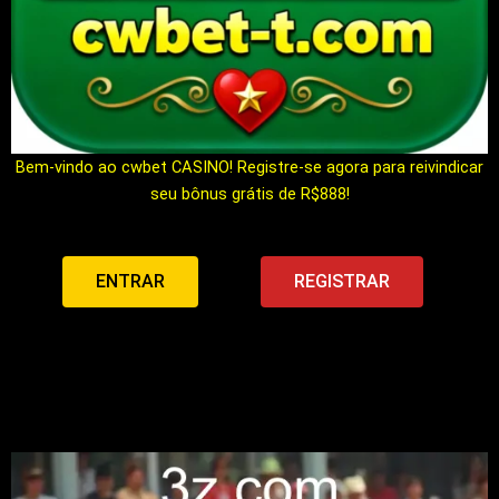
Bem-vindo ao cwbet CASINO! Registre-se agora para reivindicar
seu bônus grátis de R$888!
ENTRAR
REGISTRAR