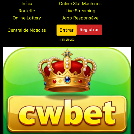
Pular
Início
Online Slot Machines
para
Roulette
Live Streaming
o
Online Lottery
Jogo Responsável
conteúdo
Entrar
Registrar
Central de Notícias
Registre-se para reivindicar seu bônus grátis de R$888, tempo
limitado!