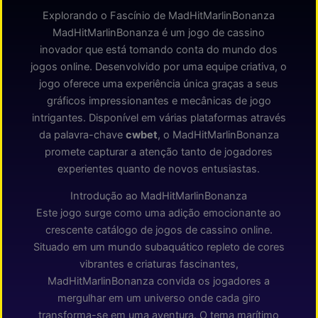
Explorando o Fascínio de MadHitMarlinBonanza
MadHitMarlinBonanza é um jogo de cassino
inovador que está tomando conta do mundo dos
jogos online. Desenvolvido por uma equipe criativa, o
jogo oferece uma experiência única graças a seus
gráficos impressionantes e mecânicas de jogo
intrigantes. Disponível em várias plataformas através
da palavra-chave
cwbet
, o MadHitMarlinBonanza
promete capturar a atenção tanto de jogadores
experientes quanto de novos entusiastas.
Introdução ao MadHitMarlinBonanza
Este jogo surge como uma adição emocionante ao
crescente catálogo de jogos de cassino online.
Situado em um mundo subaquático repleto de cores
vibrantes e criaturas fascinantes,
MadHitMarlinBonanza convida os jogadores a
mergulhar em um universo onde cada giro
transforma-se em uma aventura. O tema marítimo