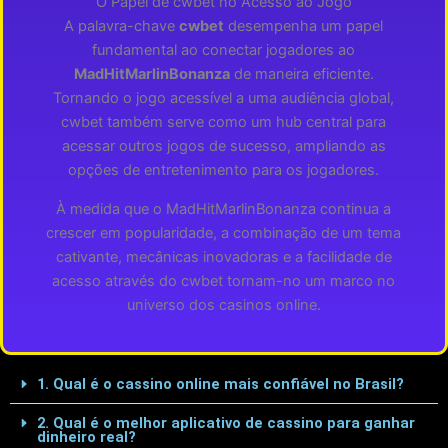
O Papel de cwbet no Acesso ao Jogo
A palavra-chave
cwbet
desempenha um papel
fundamental ao conectar jogadores ao
MadHitMarlinBonanza
de maneira eficiente.
Tornando o jogo acessível a uma audiência global,
cwbet também serve como um hub central para
acessar outros jogos de sucesso, ampliando as
opções de entretenimento para os jogadores.
À medida que o MadHitMarlinBonanza continua a
crescer em popularidade, a combinação de um tema
cativante, mecânicas inovadoras e a facilidade de
acesso através do cwbet tornam-no um marco no
universo dos casinos online.
1. Qual é o cassino online mais confiável no Brasil?
2. Qual é o melhor aplicativo de cassino para ganhar
dinheiro real?