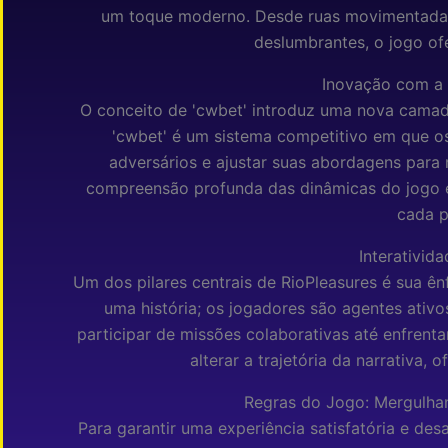
um toque moderno. Desde ruas movimentadas
deslumbrantes, o jogo of
Inovação com a
O conceito de 'cwbet' introduz uma nova camada
'cwbet' é um sistema competitivo em que 
adversários e ajustar suas abordagens par
compreensão profunda das dinâmicas do jogo e 
cada p
Interativid
Um dos pilares centrais de RioPleasures é sua ên
uma história; os jogadores são agentes ativ
participar de missões colaborativas até enfrenta
alterar a trajetória da narrativa, 
Regras do Jogo: Mergulha
Para garantir uma experiência satisfatória e des