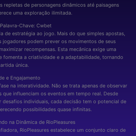
 repletas de personagens dinâmicos até paisagens
erece uma exploração ilimitada.
 Palavra-Chave: Cwbet
 de estratégia ao jogo. Mais do que simples apostas,
os jogadores podem prever os movimentos de seus
a maximizar recompensas. Esta mecânica exige uma
fomenta a criatividade e a adaptabilidade, tornando
artida única.
ade e Engajamento
fase na interatividade. Não se trata apenas de observar
os que influenciam os eventos em tempo real. Desde
r desafios individuais, cada decisão tem o potencial de
oferecendo possibilidades quase infinitas.
ndo na Dinâmica de RioPleasures
afiadora, RioPleasures estabelece um conjunto claro de