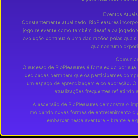
Eventos Atuai
Constantemente atualizado, RioPleasures incorpo
jogo relevante como também desafia os jogadore
evolução contínua é uma das razões pelas quais 
que nenhuma experiên
Comunida
O sucesso de RioPleasures é fortalecido por sua
dedicadas permitem que os participantes compar
um espaço de aprendizagem e colaboração. O 
atualizações frequentes refletind
A ascensão de RioPleasures demonstra o im
moldando novas formas de entretenimento di
embarcar nesta aventura vibrante e exp