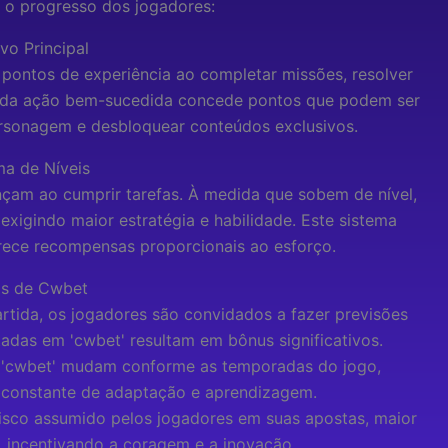
 o progresso dos jogadores:
vo Principal
 pontos de experiência ao completar missões, resolver
Cada ação bem-sucedida concede pontos que podem ser
ersonagem e desbloquear conteúdos exclusivos.
ma de Níveis
çam ao cumprir tarefas. À medida que sobem de nível,
xigindo maior estratégia e habilidade. Este sistema
erece recompensas proporcionais ao esforço.
as de Cwbet
rtida, os jogadores são convidados a fazer previsões
adas em 'cwbet' resultam em bônus significativos.
 'cwbet' mudam conforme as temporadas do jogo,
 constante de adaptação e aprendizagem.
isco assumido pelos jogadores em suas apostas, maior
, incentivando a coragem e a inovação.