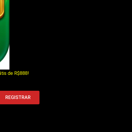
átis de R$888!
REGISTRAR