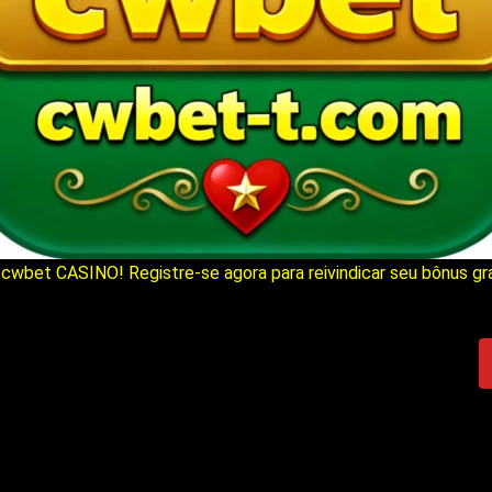
cwbet CASINO! Registre-se agora para reivindicar seu bônus gr