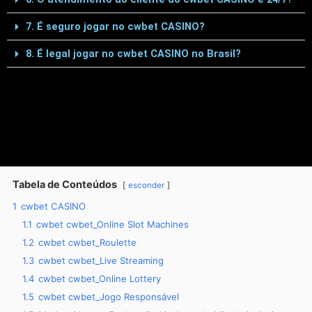
7. É seguro jogar no cwbet CASINO?
8. É legal jogar no cwbet CASINO no Brasil?
Tabela de Conteúdos
esconder
1
cwbet CASINO
1.1
cwbet cwbet_Online Slot Machines
1.2
cwbet cwbet_Roulette
1.3
cwbet cwbet_Live Streaming
1.4
cwbet cwbet_Online Lottery
1.5
cwbet cwbet_Jogo Responsável