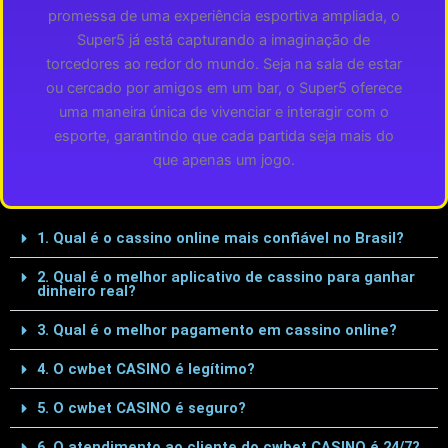
promessa de uma experiência esportiva ampliada, o
Super5 já está capturando a imaginação de
torcedores ao redor do mundo. Seja na sala de estar
ou cercado por amigos em um bar, o Super5 oferece
uma maneira única de vivenciar e interagir com o
esporte, garantindo que cada partida seja mais do
que apenas um jogo.
1. Qual é o cassino online mais confiável no Brasil?
2. Qual é o melhor aplicativo de cassino para ganhar
dinheiro real?
3. Qual é o melhor pagamento em cassino online?
4. O cwbet CASINO é legítimo?
5. O cwbet CASINO é seguro?
6. O atendimento ao cliente do cwbet CASINO é 24/7?