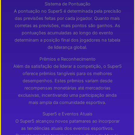
Sistema de Pontuação
A pontuação no Super5 é determinada pela precisão
das previsões feitas por cada jogador. Quanto mais
corretas as previsões, mais pontos são ganhos. As
pontuações acumuladas ao longo do evento
determinam a posição final dos jogadores na tabela
de liderança global.
Prêmios e Reconhecimento
Além da satisfação de liderar a competição, o Super5
oferece prêmios tangíveis para os melhores
desempenhos. Estes prêmios variam desde
recompensas monetárias até mercadorias
exclusivas, incentivando uma participação ainda
mais ampla da comunidade esportiva.
Super5 e Eventos Atuais
O Super5 alcançou novos patamares ao incorporar
as tendências atuais dos eventos esportivos.